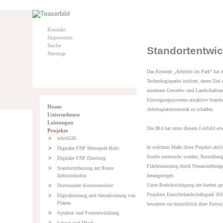
Kontakt
Impressum
Suche
Standortentwic
Sitemap
Das Konzept „Arbeiten im Park“ hat e
Technologieparks initiiert, deren Zie
moderner Gewerbe- und Landschaftsarch
Entsorgungssysteme attraktive Standor
Home
Arbeitsplatzintensität zu schaffen.
Unternehmen
Leistungen
Die IBA hat unter diesem Leitbild etw
Projekte
ruhrAGIS
In welchem Maße diese Projekte akti
Digitaler FNP Metropole Ruhr
Studie untersucht worden; Besiedlung
Digitaler FNP Duisburg
Flächennutzung durch Neuansiedlungen
Standorterfassung zur Route
Industriekultur
herangezogen.
Unter Berücksichtigung der hierbei 
Dortmunder Sortimentsliste
Projektes Emscherlandschaftspark 20
Digitalisierung und Aktualisierung von
Plänen
bewertete sie hinsichtlich ihrer Entw
Symbol- und Fontentwicklung
Layout und Druck