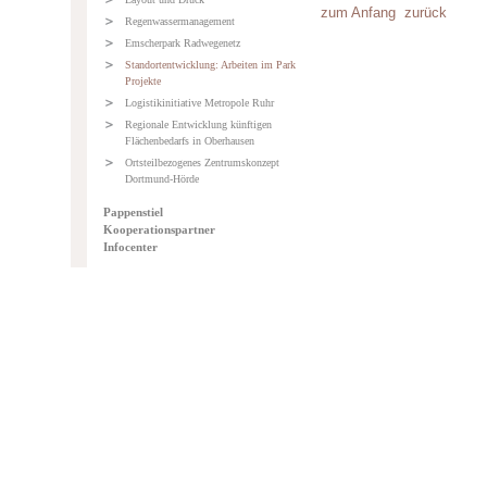
zum Anfang
zurück
Regenwassermanagement
Emscherpark Radwegenetz
Standortentwicklung: Arbeiten im Park
Projekte
Logistikinitiative Metropole Ruhr
Regionale Entwicklung künftigen
Flächenbedarfs in Oberhausen
Ortsteilbezogenes Zentrumskonzept
Dortmund-Hörde
Pappenstiel
Kooperationspartner
Infocenter