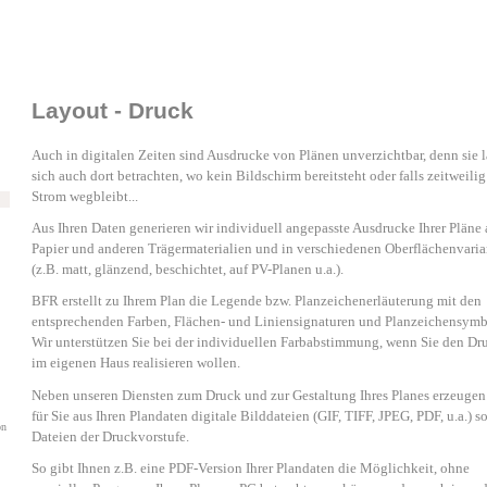
Layout - Druck
Auch in digitalen Zeiten sind Ausdrucke von Plänen unverzichtbar, denn sie 
sich auch dort betrachten, wo kein Bildschirm bereitsteht oder falls zeitweilig
Strom wegbleibt...
Aus Ihren Daten generieren wir individuell angepasste Ausdrucke Ihrer Pläne 
Papier und anderen Trägermaterialien und in verschiedenen Oberflächenvari
(z.B. matt, glänzend, beschichtet, auf PV-Planen u.a.).
BFR erstellt zu Ihrem Plan die Legende bzw. Planzeichenerläuterung mit den
entsprechenden Farben, Flächen- und Liniensignaturen und Planzeichensymb
Wir unterstützen Sie bei der individuellen Farbabstimmung, wenn Sie den Dr
im eigenen Haus realisieren wollen.
Neben unseren Diensten zum Druck und zur Gestaltung Ihres Planes erzeugen
für Sie aus Ihren Plandaten digitale Bilddateien (GIF, TIFF, JPEG, PDF, u.a.) s
on
Dateien der Druckvorstufe.
So gibt Ihnen z.B. eine PDF-Version Ihrer Plandaten die Möglichkeit, ohne