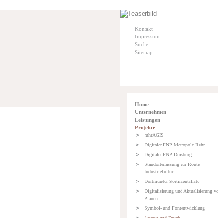
Kontakt
Impressum
Suche
Sitemap
Home
Unternehmen
Leistungen
Projekte
ruhrAGIS
Digitaler FNP Metropole Ruhr
Digitaler FNP Duisburg
Standorterfassung zur Route
Industriekultur
Dortmunder Sortimentsliste
Digitalisierung und Aktualisierung v
Plänen
Symbol- und Fontentwicklung
Layout und Druck