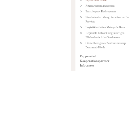
Regenwassermanagement
Emscherpark Radwegenetz
Standortentwicklung: Arbeiten im Pa
Projekte
Logistikinitiative Metropole Ruhr
Regionale Entwicklung künftigen
Flächenbedarfs in Oberhausen
Ortsteilbezogenes Zentrumskonzept
Dortmund-Hörde
Pappenstiel
Kooperationspartner
Infocenter