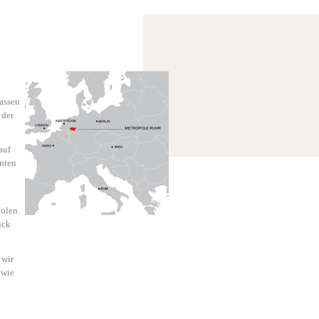
lassen
 der
auf
anten
olen.
uck
 wir
owie