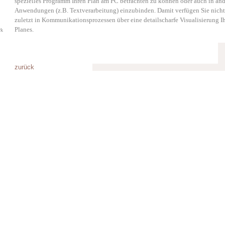
spezielles Programm Ihren Plan am PC betrachten zu können oder auch in an
Anwendungen (z.B. Textverarbeitung) einzubinden. Damit verfügen Sie nicht
zuletzt in Kommunikationsprozessen über eine detailscharfe Visualisierung I
Planes.
rk
zurück