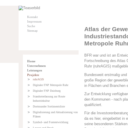
Kontakt
Impressum
Suche
Atlas der Gewe
Sitemap
Industriestand
Metropole Ruh
BFR war und ist an Entwic
Fortschreibung des Atlas 
Home
Unternehmen
Ruhr (ruhrAGIS) maßgeblich
Leistungen
Bundesweit erstmalig und 
Projekte
ruhrAGIS
große Region der gewerblic
in Flächen und Branchen e
Digitaler FNP Metropole Ruhr
Digitaler FNP Duisburg
Zur Entwicklung verfügba
Standorterfassung zur Route
den Kommunen - nach plan
Industriekultur
qualifiziert.
Dortmunder Sortimentsliste
Digitalisierung und Aktualisierung von
Für die Investorenberatun
Plänen
da es hier, eingebettet in
Symbol- und Fontentwicklung
seine besonderen Stärken 
Layout und Druck