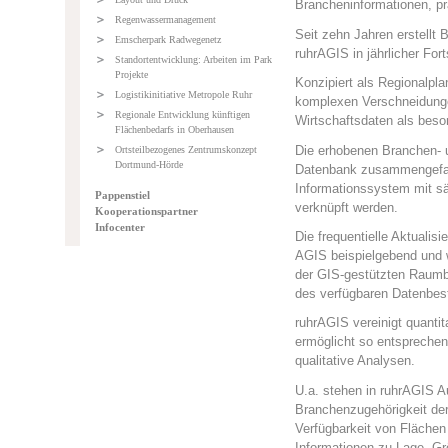
Brancheninformationen, pr
Regenwassermanagement
Seit zehn Jahren erstellt
Emscherpark Radwegenetz
ruhrAGIS in jährlicher For
Standortentwicklung: Arbeiten im Park
Projekte
Konzipiert als Regionalpl
Logistikinitiative Metropole Ruhr
komplexen Verschneidung
Regionale Entwicklung künftigen
Wirtschaftsdaten als beso
Flächenbedarfs in Oberhausen
Die erhobenen Branchen- u
Ortsteilbezogenes Zentrumskonzept
Dortmund-Hörde
Datenbank zusammengefas
Informationssystem mit sä
Pappenstiel
verknüpft werden.
Kooperationspartner
Infocenter
Die frequentielle Aktualis
AGIS beispielgebend und w
der GIS-gestützten Raumbe
des verfügbaren Datenbes
ruhrAGIS vereinigt quantit
ermöglicht so entsprechen
qualitative Analysen.
U.a. stehen in ruhrAGIS A
Branchenzugehörigkeit de
Verfügbarkeit von Flächen
Informationen zu Lage, Gr