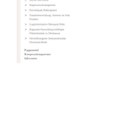
Regenwassermanagement
Emscherpark Radwegenetz
Standortentwicklung: Arbeiten im Park
Projekte
Logistikinitiative Metropole Ruhr
Regionale Entwicklung künftigen
Flächenbedarfs in Oberhausen
Ortsteilbezogenes Zentrumskonzept
Dortmund-Hörde
Pappenstiel
Kooperationspartner
Infocenter