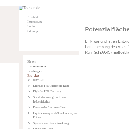
Kontakt
Impressum
Suche
Potenzialfläch
Sitemap
BFR war und ist an Entwic
Fortschreibung des Atlas 
Ruhr (ruhrAGIS) maßgeblich
Home
Unternehmen
Leistungen
Projekte
ruhrAGIS
Digitaler FNP Metropole Ruhr
Digitaler FNP Duisburg
Standorterfassung zur Route
Industriekultur
Dortmunder Sortimentsliste
Digitalisierung und Aktualisierung von
Plänen
Symbol- und Fontentwicklung
Layout und Druck