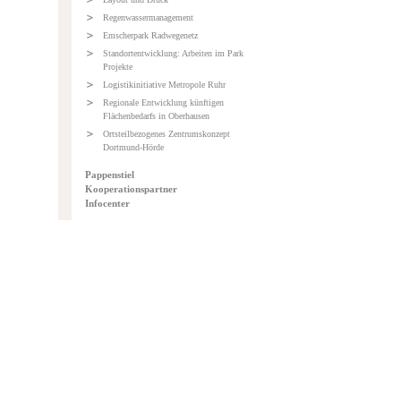
Regenwassermanagement
Emscherpark Radwegenetz
Standortentwicklung: Arbeiten im Park
Projekte
Logistikinitiative Metropole Ruhr
Regionale Entwicklung künftigen
Flächenbedarfs in Oberhausen
Ortsteilbezogenes Zentrumskonzept
Dortmund-Hörde
Pappenstiel
Kooperationspartner
Infocenter