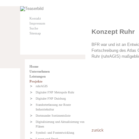
Kontakt
Impressum
Suche
Konzept Ruhr
Sitemap
BFR war und ist an Entwic
Fortschreibung des Atlas 
Ruhr (ruhrAGIS) maßgeblich
Home
Unternehmen
Leistungen
Projekte
ruhrAGIS
Digitaler FNP Metropole Ruhr
Digitaler FNP Duisburg
Standorterfassung zur Route
Industriekultur
Dortmunder Sortimentsliste
Digitalisierung und Aktualisierung von
Plänen
zurück
Symbol- und Fontentwicklung
Layout und Druck