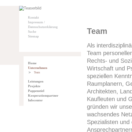
Kontakt
Impressum /
Datenschutzerklärung
Team
Suche
Sitemap
Als interdiszipli
Team personelle
Rechts- und Soz
Home
Wirtschaft und P
Unternehmen
Team
speziellen Kennt
Leistungen
Raumplanern, Ge
Projekte
Architekten, Lan
Pappenstiel
Kooperationspartner
Kaufleuten und G
Infocenter
gründen wir unser
wachsendes Netz
Spezialisten und
Ansprechpartnern 